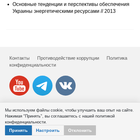
Сотрудники
Основные тенденции и перспективы обеспечения
Украины энергетическими ресурсами // 2013
Отчетность
Противодействие коррупции
Материалы для СМИ
Контакты
Противодействие коррупции
Политика
Публикации
конфиденциальности
Научная жизнь
Издания
Проблемы прогнозирования
Мы используем файлы cookie, чтобы улучшить ваш опыт на сайте.
© 2026 ИНП РАН
Нажимая "Принять", вы соглашаетесь с нашей политикой
О журнале
конфиденциальности.
Принять
Настроить
Отклонить
Номера журналов