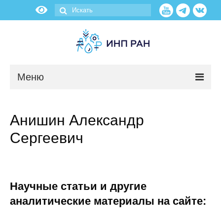
Меню
Новости
Анишин Александр
О нас
Сергеевич
Об институте
Научные подразделения
Научные статьи и другие
Администрация
аналитические материалы на сайте: