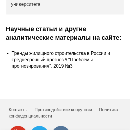
Сотрудники
университета
Отчетность
Научные статьи и другие
Противодействие коррупции
аналитические материалы на сайте:
Материалы для СМИ
Тренды жилищного строительства в России и
Публикации
среднесрочный прогноз // "Проблемы
прогнозирования", 2019 №3
Научная жизнь
Издания
Проблемы прогнозирования
О журнале
Контакты
Противодействие коррупции
Политика
конфиденциальности
Номера журналов