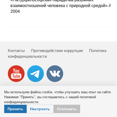
Сотрудники
взаимоотношений человека с природной средой» //
2004
Отчетность
Противодействие коррупции
Материалы для СМИ
Контакты
Противодействие коррупции
Политика
Публикации
конфиденциальности
Научная жизнь
Издания
Проблемы прогнозирования
Мы используем файлы cookie, чтобы улучшить ваш опыт на сайте.
© 2026 ИНП РАН
Нажимая "Принять", вы соглашаетесь с нашей политикой
О журнале
конфиденциальности.
Принять
Настроить
Отклонить
Номера журналов