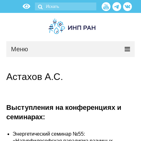
Меню
Новости
Астахов А.С.
О нас
Об институте
Выступления на конференциях и
Научные подразделения
семинарах:
Администрация
Энергетический семинар №55:
«Натурфилософская парадигма разумных