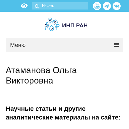
Меню
Новости
Атаманова Ольга
О нас
Викторовна
Об институте
Научные подразделения
Научные статьи и другие
Администрация
аналитические материалы на сайте: