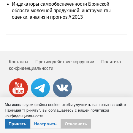
Сотрудники
Индикаторы самообеспеченности Брянской
области молочной продукцией: инструменты
Отчетность
оценки, анализ и прогноз // 2013
Противодействие коррупции
Материалы для СМИ
Публикации
Контакты
Противодействие коррупции
Политика
конфиденциальности
Научная жизнь
Издания
Проблемы прогнозирования
Мы используем файлы cookie, чтобы улучшить ваш опыт на сайте.
Нажимая "Принять", вы соглашаетесь с нашей политикой
О журнале
© 2026 ИНП РАН
конфиденциальности.
Принять
Настроить
Отклонить
Номера журналов