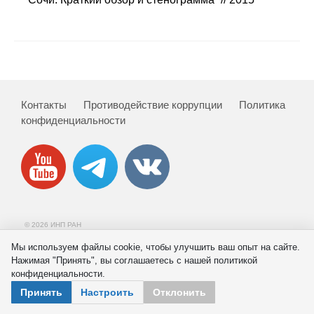
Сотрудники
Отчетность
Противодействие коррупции
Контакты
Противодействие коррупции
Политика
Материалы для СМИ
конфиденциальности
Публикации
Научная жизнь
Издания
© 2026 ИНП РАН
Проблемы прогнозирования
Мы используем файлы cookie, чтобы улучшить ваш опыт на сайте.
Нажимая "Принять", вы соглашаетесь с нашей политикой
О журнале
конфиденциальности.
Принять
Настроить
Отклонить
Номера журналов