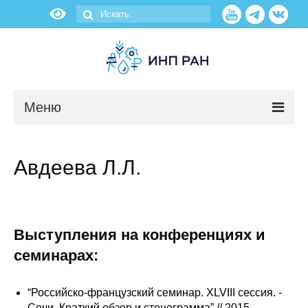
Меню
Новости
Авдеева Л.Л.
О нас
Об институте
Выступления на конференциях и
Научные подразделения
семинарах:
Администрация
“Российско-французский семинар. XLVIII сессия. -
Сочи. Краткий обзор и стенограмма” // 2015