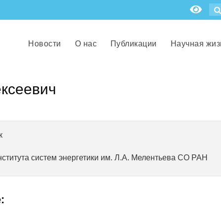
Новости
О нас
Публикации
Научная жиз
ексеевич
к
нститута систем энергетики им. Л.А. Мелентьева СО РАН
: