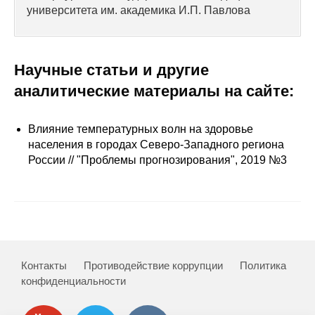
Сотрудники
университета им. академика И.П. Павлова
Отчетность
Научные статьи и другие
Противодействие коррупции
аналитические материалы на сайте:
Материалы для СМИ
Влияние температурных волн на здоровье
Публикации
населения в городах Северо-Западного региона
России // "Проблемы прогнозирования", 2019 №3
Научная жизнь
Издания
Проблемы прогнозирования
О журнале
Контакты
Противодействие коррупции
Политика
конфиденциальности
Номера журналов