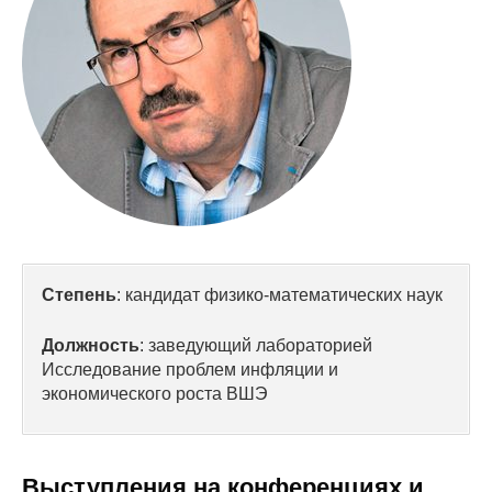
Сотрудники
Отчетность
Противодействие коррупции
Материалы для СМИ
Публикации
Научная жизнь
Степень
: кандидат физико-математических наук
Издания
Должность
: заведующий лабораторией
Проблемы прогнозирования
Исследование проблем инфляции и
экономического роста ВШЭ
О журнале
Номера журналов
Выступления на конференциях и