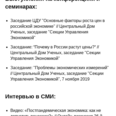
семинарах:
Редакционная этика
Информация для авторов
Заседание ЦДУ "Основные факторы роста цен в
российской экономике" // Центральный Дом
Общие требования
Ученых, заседание "Секции Управления
Экономикой"
Стандарты оформления
Заседание: “Почему в России растут цены?“ //
Центральный Дом Ученых, заседание "Секции
Научные труды
Управления Экономикой"
О журнале
Заседание: "Проблемы экономических измерений"
// Центральный Дом Ученых, заседание "Секции
Управления Экономикой", 7 ноября 2019
Выпуски
Редакционная этика
Интервью в СМИ:
Информация для авторов
Видео: «Постпандемическая экономика: как не