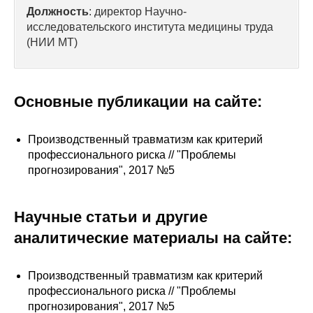
Сотрудники
Должность
: директор Научно-
исследовательского института медицины труда
Отчетность
(НИИ МТ)
Противодействие коррупции
Основные публикации на сайте:
Материалы для СМИ
Производственный травматизм как критерий
Публикации
профессионального риска // "Проблемы
прогнозирования", 2017 №5
Научная жизнь
Издания
Научные статьи и другие
Проблемы прогнозирования
аналитические материалы на сайте:
О журнале
Производственный травматизм как критерий
профессионального риска // "Проблемы
Номера журналов
прогнозирования", 2017 №5