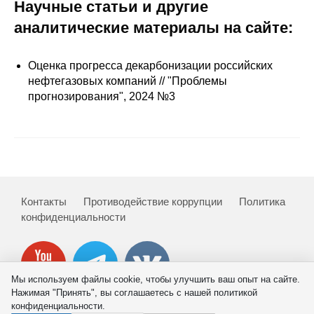
Сотрудники
Научные статьи и другие
аналитические материалы на сайте:
Отчетность
Оценка прогресса декарбонизации российских
Противодействие коррупции
нефтегазовых компаний // "Проблемы
прогнозирования", 2024 №3
Материалы для СМИ
Публикации
Научная жизнь
Контакты
Противодействие коррупции
Политика
Издания
конфиденциальности
Проблемы прогнозирования
О журнале
Мы используем файлы cookie, чтобы улучшить ваш опыт на сайте.
Нажимая "Принять", вы соглашаетесь с нашей политикой
Номера журналов
конфиденциальности.