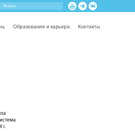
нь
Образование и карьера
Контакты
апа
система
 г.