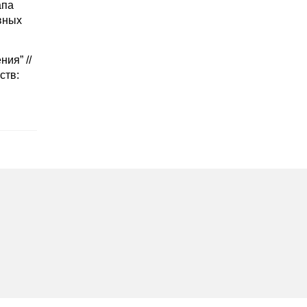
апа
вных
ия” //
ств: