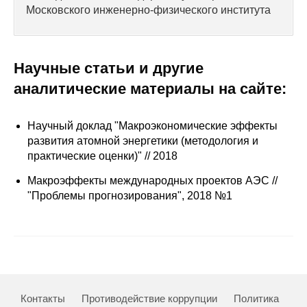
Сотрудники
Московского инженерно-физического института
Отчетность
Научные статьи и другие
Противодействие коррупции
аналитические материалы на сайте:
Материалы для СМИ
Научный доклад "Макроэкономические эффекты
Публикации
развития атомной энергетики (методология и
практические оценки)" // 2018
Научная жизнь
Макроэффекты международных проектов АЭС //
"Проблемы прогнозирования", 2018 №1
Издания
Проблемы прогнозирования
О журнале
Номера журналов
Контакты
Противодействие коррупции
Политика