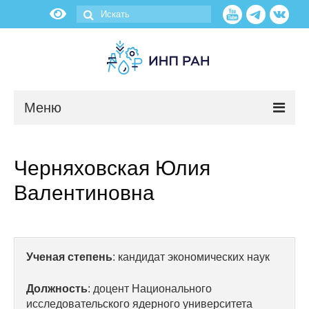
Меню
Новости
Черняховская Юлия
О нас
Валентиновна
Об институте
Научные подразделения
Ученая степень
: кандидат экономических наук
Администрация
Должность
: доцент Национального
исследовательского ядерного университета