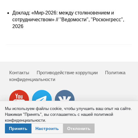
Сотрудники
Доклад: «Мир-2026: между столкновением и
Отчетность
сотрудничеством» // "Ведомости", "Росконгресс",
2026
Противодействие коррупции
Материалы для СМИ
Публикации
Контакты
Противодействие коррупции
Политика
Научная жизнь
конфиденциальности
Издания
Проблемы прогнозирования
Мы используем файлы cookie, чтобы улучшить ваш опыт на сайте.
Нажимая "Принять", вы соглашаетесь с нашей политикой
О журнале
конфиденциальности.
© 2026 ИНП РАН
Принять
Настроить
Отклонить
Номера журналов