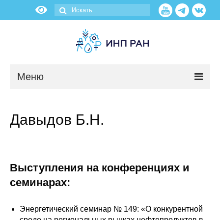
Меню
Новости
Давыдов Б.Н.
О нас
Об институте
Выступления на конференциях и
Научные подразделения
семинарах:
Администрация
Энергетический семинар № 149: «О конкурентной
среде на региональных рынках нефтепродуктов в