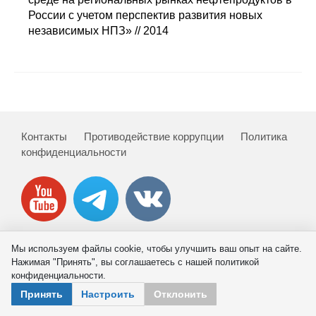
Сотрудники
России с учетом перспектив развития новых
независимых НПЗ» // 2014
Отчетность
Противодействие коррупции
Материалы для СМИ
Контакты
Противодействие коррупции
Политика
Публикации
конфиденциальности
Научная жизнь
Издания
Проблемы прогнозирования
Мы используем файлы cookie, чтобы улучшить ваш опыт на сайте.
© 2026 ИНП РАН
Нажимая "Принять", вы соглашаетесь с нашей политикой
О журнале
конфиденциальности.
Принять
Настроить
Отклонить
Номера журналов