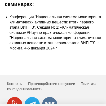
Сотрудники
семинарах:
Отчетность
Конференция “Национальная система мониторинга
климатически активных веществ: итоги первого
Противодействие коррупции
этапа ВИП ГЗ”. Cекция № 1: «Климатическая
система» //Научно-практическая конференция
Материалы для СМИ
"Национальная система мониторинга климатически
активных веществ: итоги первого этапа ВИП ГЗ", г.
Москва, 4-5 декабря 2024 г.
Публикации
Научная жизнь
Издания
Проблемы прогнозирования
Контакты
Противодействие коррупции
Политика
конфиденциальности
О журнале
Номера журналов