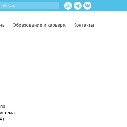
нь
Образование и карьера
Контакты
апа
система
 г.