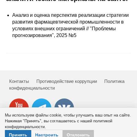
Сотрудники
Анализ и оценка перспектив реализации стратегии
Отчетность
развития фармацевтической промышленности в
условиях внешних ограничений // "Проблемы
Противодействие коррупции
прогнозирования", 2025 №5
Материалы для СМИ
Публикации
Научная жизнь
Контакты
Противодействие коррупции
Политика
конфиденциальности
Издания
Проблемы прогнозирования
О журнале
Мы используем файлы cookie, чтобы улучшить ваш опыт на сайте.
Нажимая "Принять", вы соглашаетесь с нашей политикой
конфиденциальности.
Номера журналов
© 2026 ИНП РАН
Принять
Настроить
Отклонить