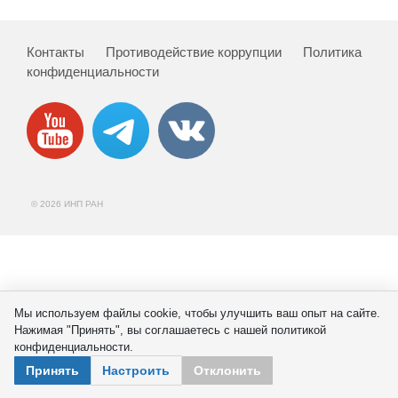
Сотрудники
Отчетность
Контакты
Противодействие коррупции
Политика
конфиденциальности
Противодействие коррупции
Материалы для СМИ
Публикации
© 2026 ИНП РАН
Научная жизнь
Издания
Проблемы прогнозирования
Мы используем файлы cookie, чтобы улучшить ваш опыт на сайте.
Нажимая "Принять", вы соглашаетесь с нашей политикой
О журнале
конфиденциальности.
Принять
Настроить
Отклонить
Номера журналов