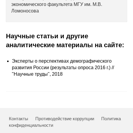
Сотрудники
экономического факультета МГУ им. М.В.
Ломоносова
Отчетность
Противодействие коррупции
Научные статьи и другие
аналитические материалы на сайте:
Материалы для СМИ
Публикации
Эксперты о перспективах демографического
развития России (результаты опроса 2016 г.) //
"Научные труды", 2018
Научная жизнь
Издания
Проблемы прогнозирования
О журнале
Контакты
Противодействие коррупции
Политика
конфиденциальности
Номера журналов