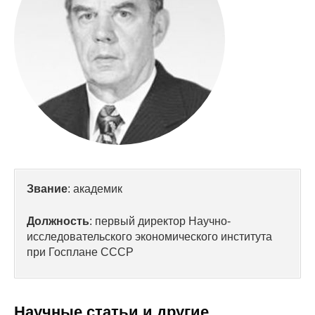
Сотрудники
Отчетность
Противодействие коррупции
Материалы для СМИ
Публикации
Научная жизнь
Звание
: академик
Издания
Должность
: первый директор Научно-
Проблемы прогнозирования
исследовательского экономического института
при Госплане СССР
О журнале
Номера журналов
Научные статьи и другие