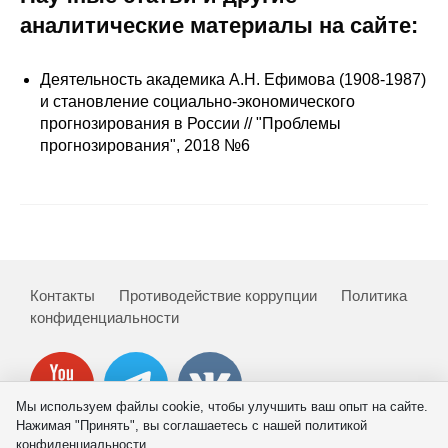
аналитические материалы на сайте:
Редакционная этика
Информация для авторов
Деятельность академика А.Н. Ефимова (1908-1987)
и становление социально-экономического
Общие требования
прогнозирования в России // "Проблемы
прогнозирования", 2018 №6
Стандарты оформления
Научные труды
О журнале
Контакты
Противодействие коррупции
Политика
Выпуски
конфиденциальности
Редакционная этика
Мы используем файлы cookie, чтобы улучшить ваш опыт на сайте.
Информация для авторов
Нажимая "Принять", вы соглашаетесь с нашей политикой
конфиденциальности.