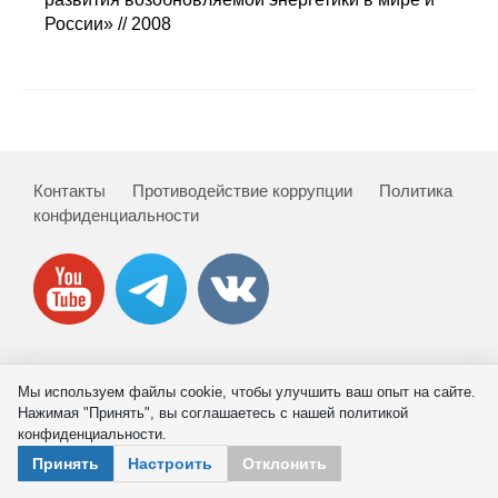
Сотрудники
России» // 2008
Отчетность
Противодействие коррупции
Материалы для СМИ
Контакты
Противодействие коррупции
Политика
конфиденциальности
Публикации
Научная жизнь
Издания
Проблемы прогнозирования
© 2026 ИНП РАН
Мы используем файлы cookie, чтобы улучшить ваш опыт на сайте.
Нажимая "Принять", вы соглашаетесь с нашей политикой
О журнале
конфиденциальности.
Принять
Настроить
Отклонить
Номера журналов