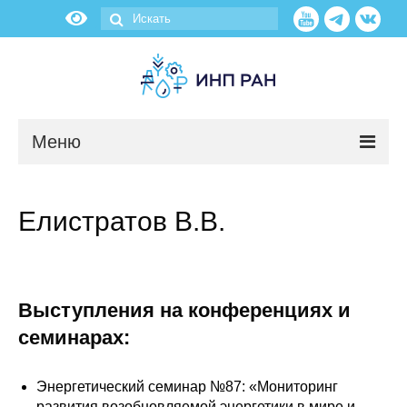
Меню
Новости
Елистратов В.В.
О нас
Об институте
Выступления на конференциях и
Научные подразделения
семинарах:
Администрация
Энергетический семинар №87: «Мониторинг
развития возобновляемой энергетики в мире и