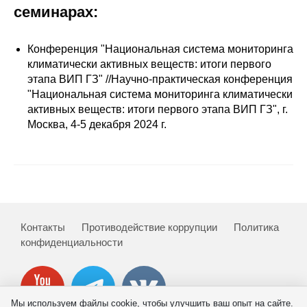
Сотрудники
семинарах:
Отчетность
Конференция "Национальная система мониторинга
климатически активных веществ: итоги первого
Противодействие коррупции
этапа ВИП ГЗ" //Научно-практическая конференция
"Национальная система мониторинга климатически
Материалы для СМИ
активных веществ: итоги первого этапа ВИП ГЗ", г.
Москва, 4-5 декабря 2024 г.
Публикации
Научная жизнь
Издания
Контакты
Противодействие коррупции
Политика
Проблемы прогнозирования
конфиденциальности
О журнале
Номера журналов
Мы используем файлы cookie, чтобы улучшить ваш опыт на сайте.