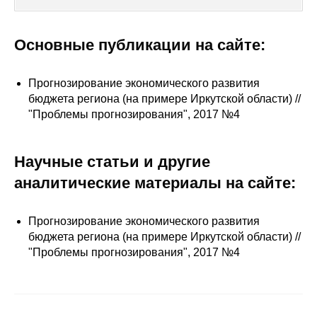
Сотрудники
Отчетность
Основные публикации на сайте:
Противодействие коррупции
Прогнозирование экономического развития
бюджета региона (на примере Иркутской области) //
Материалы для СМИ
"Проблемы прогнозирования", 2017 №4
Публикации
Научные статьи и другие
Научная жизнь
аналитические материалы на сайте:
Издания
Прогнозирование экономического развития
бюджета региона (на примере Иркутской области) //
Проблемы прогнозирования
"Проблемы прогнозирования", 2017 №4
О журнале
Номера журналов