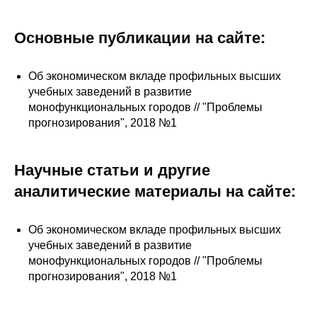
Сотрудники
Основные публикации на сайте:
Отчетность
Противодействие коррупции
Об экономическом вкладе профильных высших
учебных заведений в развитие
монофункциональных городов // "Проблемы
Материалы для СМИ
прогнозирования", 2018 №1
Публикации
Научные статьи и другие
Научная жизнь
аналитические материалы на сайте:
Издания
Об экономическом вкладе профильных высших
Проблемы прогнозирования
учебных заведений в развитие
монофункциональных городов // "Проблемы
О журнале
прогнозирования", 2018 №1
Номера журналов