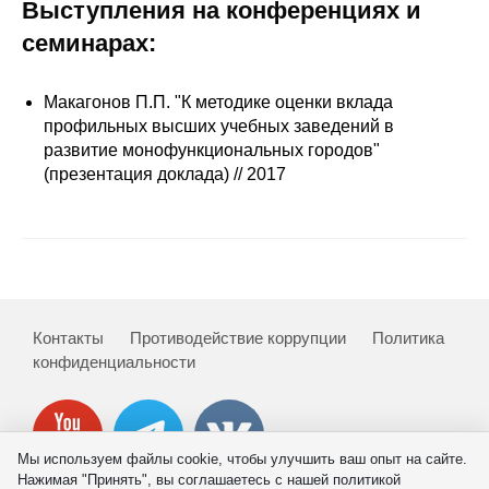
Выступления на конференциях и
Редакционная этика
семинарах:
Информация для авторов
Макагонов П.П. "К методике оценки вклада
профильных высших учебных заведений в
Общие требования
развитие монофункциональных городов"
(презентация доклада) // 2017
Стандарты оформления
Научные труды
О журнале
Контакты
Противодействие коррупции
Политика
Выпуски
конфиденциальности
Редакционная этика
Информация для авторов
Мы используем файлы cookie, чтобы улучшить ваш опыт на сайте.
Нажимая "Принять", вы соглашаетесь с нашей политикой