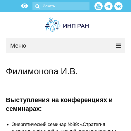
Меню
Новости
Филимонова И.В.
О нас
Об институте
Выступления на конференциях и
Научные подразделения
семинарах:
Администрация
Энергетический семинар №89: «Стратегия
развития нефтяной и газовой промышленности