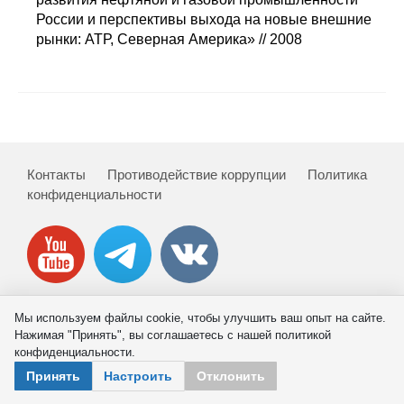
Сотрудники
России и перспективы выхода на новые внешние
рынки: АТР, Северная Америка» // 2008
Отчетность
Противодействие коррупции
Материалы для СМИ
Контакты
Противодействие коррупции
Политика
Публикации
конфиденциальности
Научная жизнь
Издания
Проблемы прогнозирования
Мы используем файлы cookie, чтобы улучшить ваш опыт на сайте.
© 2026 ИНП РАН
Нажимая "Принять", вы соглашаетесь с нашей политикой
О журнале
конфиденциальности.
Принять
Настроить
Отклонить
Номера журналов