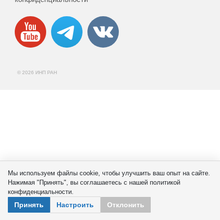
Сотрудники
Отчетность
Противодействие коррупции
© 2026 ИНП РАН
Материалы для СМИ
Публикации
Научная жизнь
Издания
Проблемы прогнозирования
Мы используем файлы cookie, чтобы улучшить ваш опыт на сайте.
Нажимая "Принять", вы соглашаетесь с нашей политикой
О журнале
конфиденциальности.
Принять
Настроить
Отклонить
Номера журналов