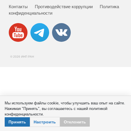
Сотрудники
Контакты
Противодействие коррупции
Политика
конфиденциальности
Отчетность
Противодействие коррупции
Материалы для СМИ
© 2026 ИНП РАН
Публикации
Научная жизнь
Издания
Проблемы прогнозирования
Мы используем файлы cookie, чтобы улучшить ваш опыт на сайте.
Нажимая "Принять", вы соглашаетесь с нашей политикой
О журнале
конфиденциальности.
Принять
Настроить
Отклонить
Номера журналов