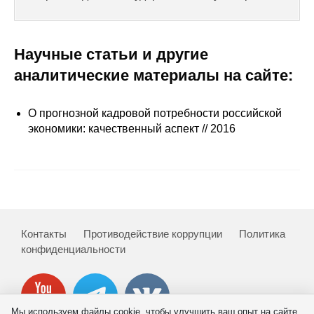
Сотрудники
Отчетность
Научные статьи и другие
аналитические материалы на сайте:
Противодействие коррупции
Материалы для СМИ
О прогнозной кадровой потребности российской
экономики: качественный аспект // 2016
Публикации
Научная жизнь
Издания
Контакты
Противодействие коррупции
Политика
Проблемы прогнозирования
конфиденциальности
О журнале
Номера журналов
Мы используем файлы cookie, чтобы улучшить ваш опыт на сайте.