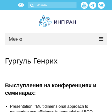
Меню
Новости
Гургуль Генрих
О нас
Об институте
Выступления на конференциях и
Научные подразделения
семинарах:
Администрация
Presentation: "Multidimensional approach to
measuring eco-efficiency in generalaized ECO