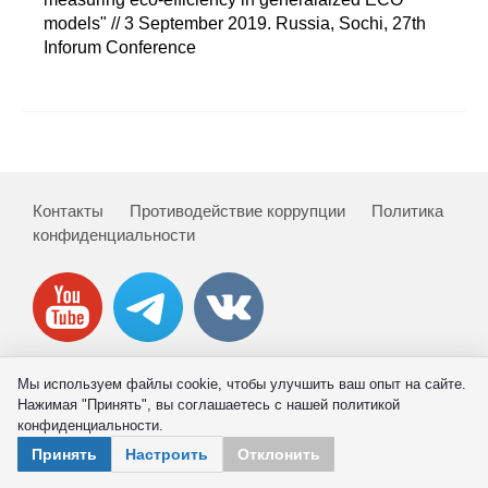
Сотрудники
models" // 3 September 2019. Russia, Sochi, 27th
Inforum Conference
Отчетность
Противодействие коррупции
Материалы для СМИ
Контакты
Противодействие коррупции
Политика
Публикации
конфиденциальности
Научная жизнь
Издания
Проблемы прогнозирования
Мы используем файлы cookie, чтобы улучшить ваш опыт на сайте.
© 2026 ИНП РАН
Нажимая "Принять", вы соглашаетесь с нашей политикой
О журнале
конфиденциальности.
Принять
Настроить
Отклонить
Номера журналов