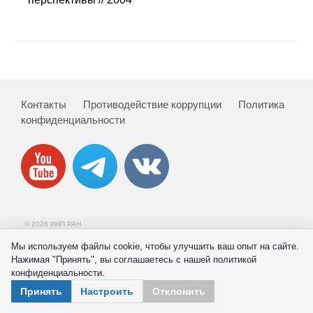
Сотрудники
Отчетность
Противодействие коррупции
Контакты
Противодействие коррупции
Политика
Материалы для СМИ
конфиденциальности
Публикации
Научная жизнь
Издания
© 2026 ИНП РАН
Проблемы прогнозирования
Мы используем файлы cookie, чтобы улучшить ваш опыт на сайте.
Нажимая "Принять", вы соглашаетесь с нашей политикой
О журнале
конфиденциальности.
Принять
Настроить
Отклонить
Номера журналов