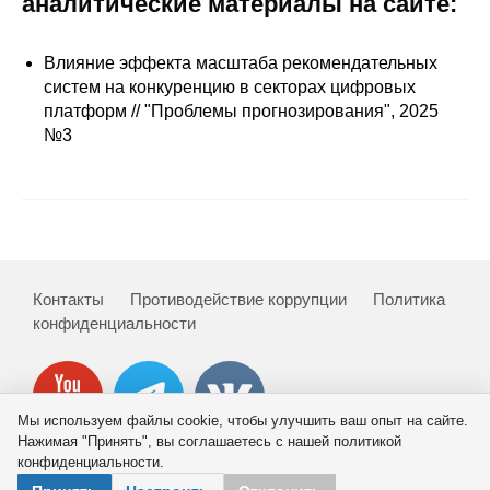
аналитические материалы на сайте:
Сотрудники
Отчетность
Влияние эффекта масштаба рекомендательных
систем на конкуренцию в секторах цифровых
платформ // "Проблемы прогнозирования", 2025
Противодействие коррупции
№3
Материалы для СМИ
Публикации
Научная жизнь
Контакты
Противодействие коррупции
Политика
Издания
конфиденциальности
Проблемы прогнозирования
О журнале
Мы используем файлы cookie, чтобы улучшить ваш опыт на сайте.
Нажимая "Принять", вы соглашаетесь с нашей политикой
конфиденциальности.
Номера журналов
© 2026 ИНП РАН