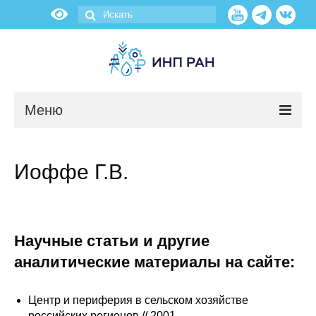
Меню
Новости
Иоффе Г.В.
О нас
Об институте
Научные статьи и другие
Научные подразделения
аналитические материалы на сайте:
Администрация
Центр и периферия в сельском хозяйстве
российских регионов // 2001