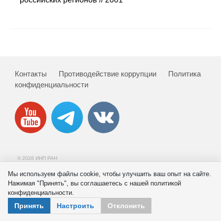
Сотрудники
Отчетность
Противодействие коррупции
Контакты
Противодействие коррупции
Политика
Материалы для СМИ
конфиденциальности
Публикации
Научная жизнь
Издания
© 2026 ИНП РАН
Проблемы прогнозирования
Мы используем файлы cookie, чтобы улучшить ваш опыт на сайте.
Нажимая "Принять", вы соглашаетесь с нашей политикой
О журнале
конфиденциальности.
Принять
Настроить
Отклонить
Номера журналов