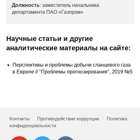
Сотрудники
Должность
: заместитель начальника
департамента ПАО «Газпром»
Отчетность
Противодействие коррупции
Научные статьи и другие
аналитические материалы на сайте:
Материалы для СМИ
Публикации
Перспективы и проблемы добычи сланцевого газа
в Европе // "Проблемы прогнозирования", 2019 №5
Научная жизнь
Издания
Проблемы прогнозирования
О журнале
Контакты
Противодействие коррупции
Политика
конфиденциальности
Номера журналов