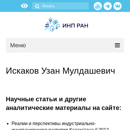
Меню
Новости
Искаков Узан Мулдашевич
О нас
Об институте
Научные статьи и другие
Научные подразделения
аналитические материалы на сайте:
Администрация
Реалии и перспективы индустриально-
инновационного развития Казахстана // 2012