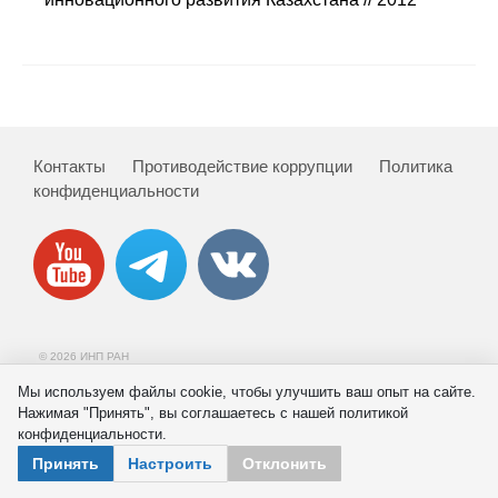
Сотрудники
Отчетность
Противодействие коррупции
Контакты
Противодействие коррупции
Политика
Материалы для СМИ
конфиденциальности
Публикации
Научная жизнь
Издания
© 2026 ИНП РАН
Проблемы прогнозирования
Мы используем файлы cookie, чтобы улучшить ваш опыт на сайте.
Нажимая "Принять", вы соглашаетесь с нашей политикой
О журнале
конфиденциальности.
Принять
Настроить
Отклонить
Номера журналов