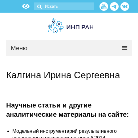
Меню
Новости
Калгина Ирина Сергеевна
О нас
Об институте
Научные статьи и другие
Научные подразделения
аналитические материалы на сайте:
Администрация
Модельный инструментарий результативного
управления в ресурсном регионе // 2014