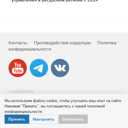
Сотрудники
Отчетность
Противодействие коррупции
Контакты
Противодействие коррупции
Политика
Материалы для СМИ
конфиденциальности
Публикации
Научная жизнь
Издания
© 2026 ИНП РАН
Проблемы прогнозирования
Мы используем файлы cookie, чтобы улучшить ваш опыт на сайте.
Нажимая "Принять", вы соглашаетесь с нашей политикой
О журнале
конфиденциальности.
Принять
Настроить
Отклонить
Номера журналов