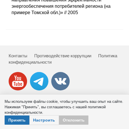
Сотрудники
энергообеспечения потребителей региона (на
примере Томской обл.)» // 2005
Отчетность
Противодействие коррупции
Материалы для СМИ
Контакты
Противодействие коррупции
Политика
Публикации
конфиденциальности
Научная жизнь
Издания
Проблемы прогнозирования
Мы используем файлы cookie, чтобы улучшить ваш опыт на сайте.
© 2026 ИНП РАН
Нажимая "Принять", вы соглашаетесь с нашей политикой
О журнале
конфиденциальности.
Принять
Настроить
Отклонить
Номера журналов