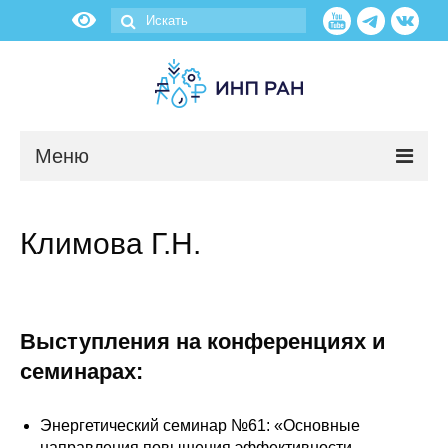
Меню
Новости
Климова Г.Н.
О нас
Об институте
Выступления на конференциях и
Научные подразделения
семинарах:
Администрация
Энергетический семинар №61: «Основные
направления повышения эффективности