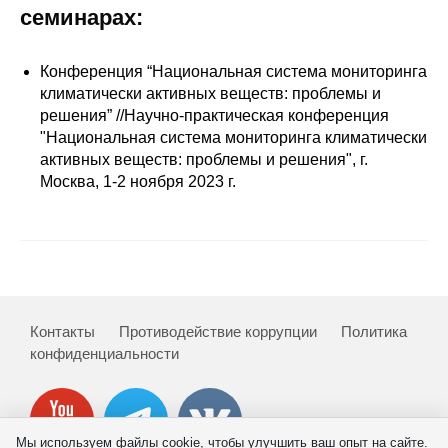
Сотрудники
семинарах:
Отчетность
Конференция “Национальная система мониторинга
климатически активных веществ: проблемы и
Противодействие коррупции
решения” //Научно-практическая конференция
"Национальная система мониторинга климатически
Материалы для СМИ
активных веществ: проблемы и решения", г.
Москва, 1-2 ноября 2023 г.
Публикации
Научная жизнь
Издания
Контакты
Противодействие коррупции
Политика
Проблемы прогнозирования
конфиденциальности
О журнале
Номера журналов
Мы используем файлы cookie, чтобы улучшить ваш опыт на сайте.