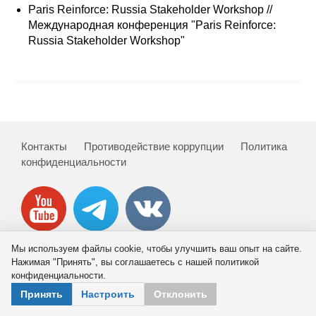
Сотрудники
Paris Reinforce: Russia Stakeholder Workshop //
Международная конференция "Paris Reinforce:
Отчетность
Russia Stakeholder Workshop"
Противодействие коррупции
Материалы для СМИ
Публикации
Контакты
Противодействие коррупции
Политика
конфиденциальности
Научная жизнь
Издания
Проблемы прогнозирования
Мы используем файлы cookie, чтобы улучшить ваш опыт на сайте.
Нажимая "Принять", вы соглашаетесь с нашей политикой
О журнале
© 2026 ИНП РАН
конфиденциальности.
Принять
Настроить
Отклонить
Номера журналов