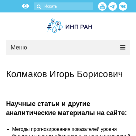
Меню
Новости
Колмаков Игорь Борисович
О нас
Об институте
Научные статьи и другие
Научные подразделения
аналитические материалы на сайте:
Администрация
Методы прогнозирования показателей уровня
бедности с учетом обездоленных групп населения //