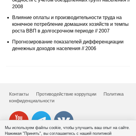
Сотрудники
2008
Отчетность
Влияние оплаты и производительности труда на
конечное потребление домашних хозяйств и темпы
роста ВВП в долгосрочном периоде // 2007
Противодействие коррупции
Прогнозирование показателей дифференциации
Материалы для СМИ
денежных доходов населения // 2006
Публикации
Научная жизнь
Издания
Контакты
Противодействие коррупции
Политика
конфиденциальности
Проблемы прогнозирования
О журнале
Мы используем файлы cookie, чтобы улучшить ваш опыт на сайте.
Номера журналов
Нажимая "Принять", вы соглашаетесь с нашей политикой