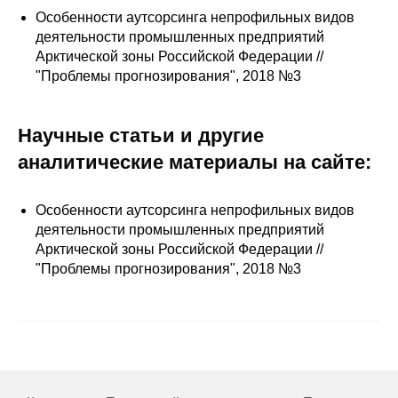
Сотрудники
Особенности аутсорсинга непрофильных видов
деятельности промышленных предприятий
Отчетность
Арктической зоны Российской Федерации //
"Проблемы прогнозирования", 2018 №3
Противодействие коррупции
Научные статьи и другие
Материалы для СМИ
аналитические материалы на сайте:
Публикации
Особенности аутсорсинга непрофильных видов
Научная жизнь
деятельности промышленных предприятий
Арктической зоны Российской Федерации //
Издания
"Проблемы прогнозирования", 2018 №3
Проблемы прогнозирования
О журнале
Номера журналов