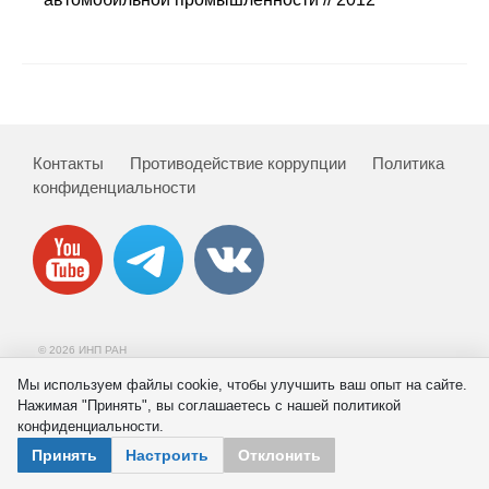
Сотрудники
Отчетность
Противодействие коррупции
Контакты
Противодействие коррупции
Политика
Материалы для СМИ
конфиденциальности
Публикации
Научная жизнь
Издания
© 2026 ИНП РАН
Проблемы прогнозирования
Мы используем файлы cookie, чтобы улучшить ваш опыт на сайте.
Нажимая "Принять", вы соглашаетесь с нашей политикой
О журнале
конфиденциальности.
Принять
Настроить
Отклонить
Номера журналов