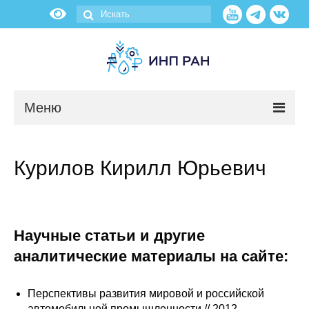
Меню
Новости
Курилов Кирилл Юрьевич
О нас
Об институте
Научные статьи и другие
Научные подразделения
аналитические материалы на сайте:
Администрация
Перспективы развития мировой и российской
автомобильной промышленности // 2012