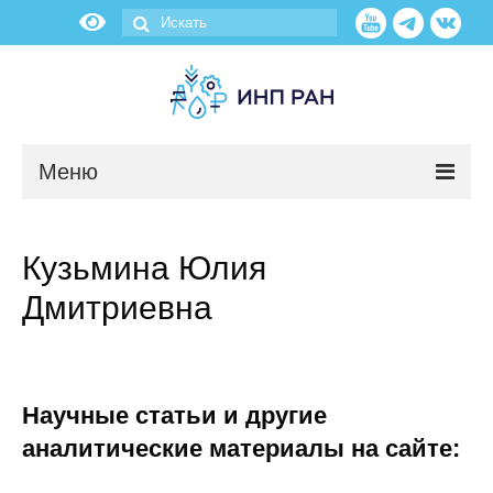
Меню
Новости
Кузьмина Юлия
О нас
Дмитриевна
Об институте
Научные подразделения
Научные статьи и другие
Администрация
аналитические материалы на сайте: