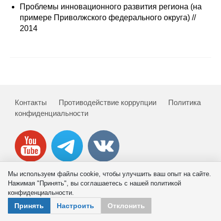
Сотрудники
Проблемы инновационного развития региона (на
примере Приволжского федерального округа) //
Отчетность
2014
Противодействие коррупции
Материалы для СМИ
Публикации
Контакты
Противодействие коррупции
Политика
конфиденциальности
Научная жизнь
Издания
Проблемы прогнозирования
Мы используем файлы cookie, чтобы улучшить ваш опыт на сайте.
Нажимая "Принять", вы соглашаетесь с нашей политикой
О журнале
© 2026 ИНП РАН
конфиденциальности.
Принять
Настроить
Отклонить
Номера журналов