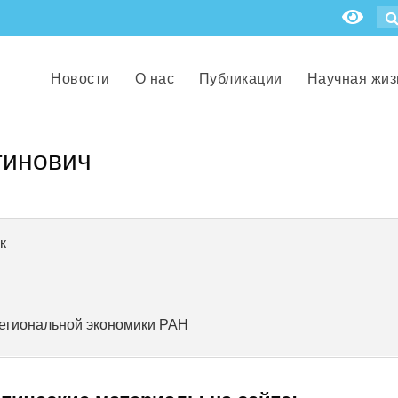
Новости
О нас
Публикации
Научная жиз
тинович
к
региональной экономики РАН