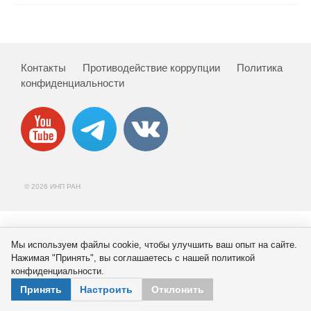
Сотрудники
Отчетность
Контакты
Противодействие коррупции
Политика
Противодействие коррупции
конфиденциальности
Материалы для СМИ
Публикации
Научная жизнь
© 2026 ИНП РАН
Издания
Проблемы прогнозирования
Мы используем файлы cookie, чтобы улучшить ваш опыт на сайте.
Нажимая "Принять", вы соглашаетесь с нашей политикой
О журнале
конфиденциальности.
Принять
Настроить
Отклонить
Номера журналов