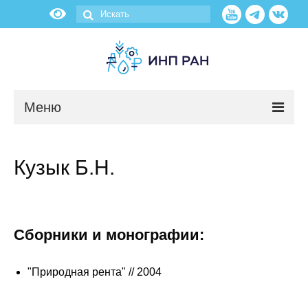
Меню
Новости
Кузык Б.Н.
О нас
Об институте
Сборники и монографии:
Научные подразделения
"Природная рента" // 2004
Администрация