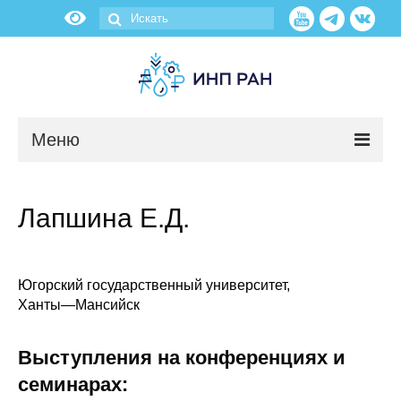
Меню
Новости
Лапшина Е.Д.
О нас
Об институте
Югорский государственный университет,
Ханты
—
Мансийск
Научные подразделения
Выступления на конференциях и
Администрация
семинарах: