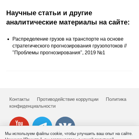
Сотрудники
Научные статьи и другие
Отчетность
аналитические материалы на сайте:
Противодействие коррупции
Распределение грузов на транспорте на основе
стратегического прогнозирования грузопотоков //
Материалы для СМИ
"Проблемы прогнозирования", 2019 №1
Публикации
Научная жизнь
Издания
Контакты
Противодействие коррупции
Политика
Проблемы прогнозирования
конфиденциальности
О журнале
Номера журналов
Мы используем файлы cookie, чтобы улучшить ваш опыт на сайте.