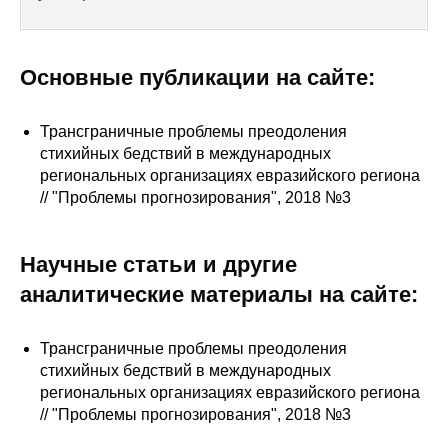
Сотрудники
Отчетность
Основные публикации на сайте:
Противодействие коррупции
Трансграничные проблемы преодоления
стихийных бедствий в международных
Материалы для СМИ
региональных организациях евразийского региона
// "Проблемы прогнозирования", 2018 №3
Публикации
Научная жизнь
Научные статьи и другие
аналитические материалы на сайте:
Издания
Проблемы прогнозирования
Трансграничные проблемы преодоления
стихийных бедствий в международных
О журнале
региональных организациях евразийского региона
// "Проблемы прогнозирования", 2018 №3
Номера журналов