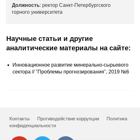
Сотрудники
Должность
: ректор Санкт-Петербургского
горного университета
Отчетность
Противодействие коррупции
Научные статьи и другие
аналитические материалы на сайте:
Материалы для СМИ
Публикации
Инновационное развитие минерально-сырьевого
сектора // "Проблемы прогнозирования", 2019 №6
Научная жизнь
Издания
Проблемы прогнозирования
О журнале
Контакты
Противодействие коррупции
Политика
конфиденциальности
Номера журналов