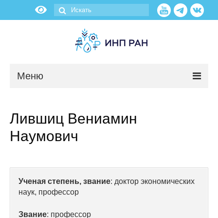
Меню
Новости
Лившиц Вениамин
О нас
Наумович
Об институте
Научные подразделения
Ученая степень, звание
: доктор экономических
наук, профессор
Администрация
Звание
: профессор