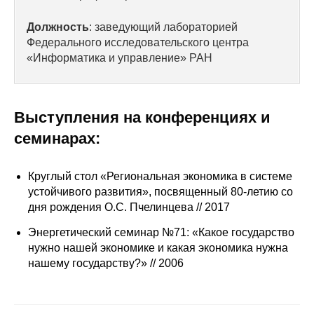
Сотрудники
Должность
: заведующий лабораторией
Отчетность
Федерального исследовательского центра
«Информатика и управление» РАН
Противодействие коррупции
Материалы для СМИ
Выступления на конференциях и
семинарах:
Публикации
Круглый стол «Региональная экономика в системе
Научная жизнь
устойчивого развития», посвященный 80-летию со
Издания
дня рождения О.С. Пчелинцева // 2017
Энергетический семинар №71: «Какое государство
Проблемы прогнозирования
нужно нашей экономике и какая экономика нужна
нашему государству?» // 2006
О журнале
Номера журналов