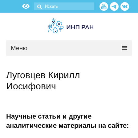
Меню
Новости
Луговцев Кирилл
О нас
Иосифович
Об институте
Научные подразделения
Научные статьи и другие
Администрация
аналитические материалы на сайте: