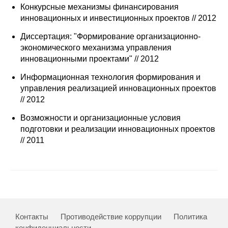
Сотрудники
Конкурсные механизмы финансирования
инновационных и инвестиционных проектов // 2012
Отчетность
Диссертация: "Формирование организационно-
экономического механизма управления
Противодействие коррупции
инновационными проектами" // 2012
Информационная технология формирования и
Материалы для СМИ
управления реализацией инновационных проектов
// 2012
Публикации
Возможности и организационные условия
подготовки и реализации инновационных проектов
Научная жизнь
// 2011
Издания
Проблемы прогнозирования
О журнале
Контакты
Противодействие коррупции
Политика
Номера журналов
конфиденциальности